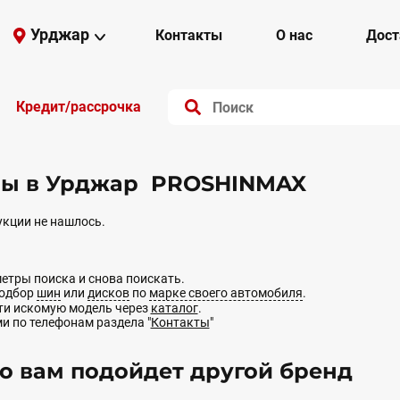
Урджар
Контакты
О нас
Дост
Кредит/рассрочка
ы в Урджар PROSHINMAX
кции не нашлось.
етры поиска и снова поискать.
подбор
шин
или
дисков
по
марке своего автомобиля
.
йти искомую модель через
каталог
.
ми по телефонам раздела "
Контакты
"
 вам подойдет другой бренд