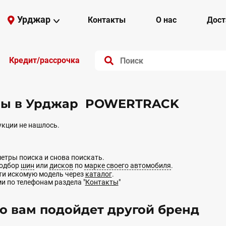
Урджар
Контакты
О нас
Дост
Кредит/рассрочка
ы в Урджар POWERTRACK
кции не нашлось.
етры поиска и снова поискать.
подбор
шин
или
дисков
по
марке своего автомобиля
.
йти искомую модель через
каталог
.
ми по телефонам раздела "
Контакты
"
 вам подойдет другой бренд