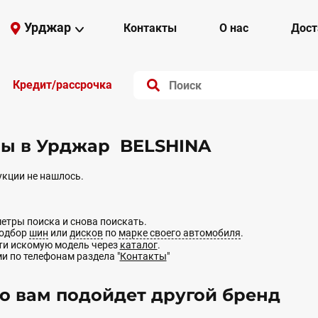
Урджар
Контакты
О нас
Дост
Кредит/рассрочка
ы в Урджар BELSHINA
кции не нашлось.
етры поиска и снова поискать.
подбор
шин
или
дисков
по
марке своего автомобиля
.
йти искомую модель через
каталог
.
ми по телефонам раздела "
Контакты
"
 вам подойдет другой бренд