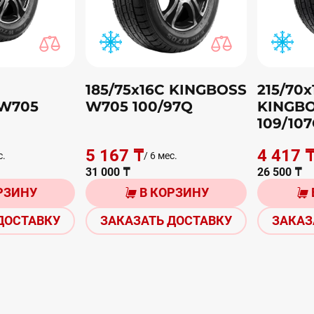
185/75х16С KINGBOSS
215/70х
W705
W705 100/97Q
KINGB
109/10
5 167 ₸
4 417 
с.
/ 6 мес.
31 000 ₸
26 500 ₸
РЗИНУ
В КОРЗИНУ
ДОСТАВКУ
ЗАКАЗАТЬ ДОСТАВКУ
ЗАКАЗ