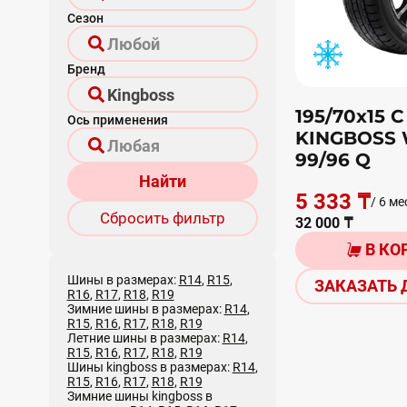
Сезон
Бренд
195/70х15 С
Ось применения
KINGBOSS 
99/96 Q
Найти
5 333 ₸
/ 6 ме
Сбросить фильтр
32 000 ₸
В КО
Шины в размерах:
R14
,
R15
,
ЗАКАЗАТЬ 
R16
,
R17
,
R18
,
R19
Зимние шины в размерах:
R14
,
R15
,
R16
,
R17
,
R18
,
R19
Летние шины в размерах:
R14
,
R15
,
R16
,
R17
,
R18
,
R19
Шины kingboss в размерах:
R14
,
R15
,
R16
,
R17
,
R18
,
R19
Зимние шины kingboss в