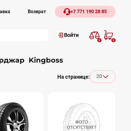
авка
Возврат
+7 771 190 28 85
Войти
0
0
Урджар Kingboss
20
На странице: