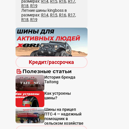
размерах:
R14
,
R15
,
R16
,
R17
,
R18
,
R19
Летние шины kingboss в
размерах:
R14
,
R15
,
R16
,
R17
,
R18
,
R19
Кредит/рассрочка
Полезные статьи
История бренда
Taitong
Как устроены
шины?
Шины на прицеп
ПТС-4 — надежный
помощник в
сельском хозяйстве