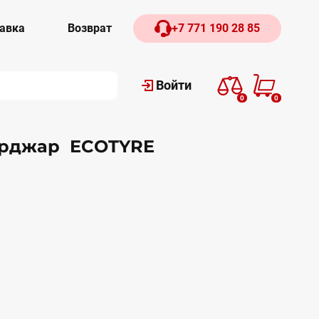
авка
Возврат
+7 771 190 28 85
Войти
0
0
 Урджар ECOTYRE