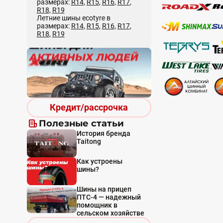
размерах:
R14
,
R15
,
R16
,
R17
,
R18
,
R19
Летние шины ecotyre в
размерах:
R14
,
R15
,
R16
,
R17
,
R18
,
R19
Кредит/рассрочка
Полезные статьи
История бренда
Taitong
Как устроены
шины?
Шины на прицеп
ПТС-4 — надежный
помощник в
сельском хозяйстве