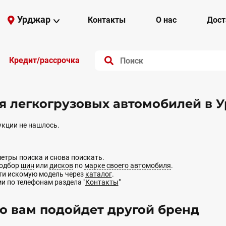
Урджар
Контакты
О нас
Дост
Кредит/рассрочка
я легкогрузовых автомобилей в
кции не нашлось.
етры поиска и снова поискать.
подбор
шин
или
дисков
по
марке своего автомобиля
.
йти искомую модель через
каталог
.
ми по телефонам раздела "
Контакты
"
 вам подойдет другой бренд