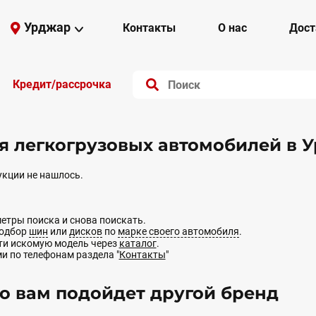
Урджар
Контакты
О нас
Дост
Кредит/рассрочка
я легкогрузовых автомобилей в
кции не нашлось.
етры поиска и снова поискать.
подбор
шин
или
дисков
по
марке своего автомобиля
.
йти искомую модель через
каталог
.
ми по телефонам раздела "
Контакты
"
 вам подойдет другой бренд