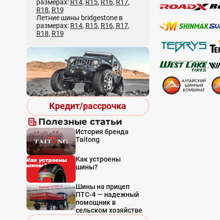
размерах:
R14
,
R15
,
R16
,
R17
,
R18
,
R19
Летние шины bridgestone в
размерах:
R14
,
R15
,
R16
,
R17
,
R18
,
R19
Кредит/рассрочка
Полезные статьи
История бренда
Taitong
Как устроены
шины?
Шины на прицеп
ПТС-4 — надежный
помощник в
сельском хозяйстве