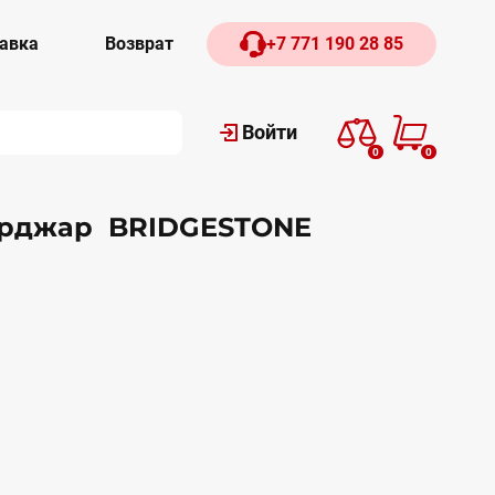
авка
Возврат
+7 771 190 28 85
Войти
0
0
 Урджар BRIDGESTONE