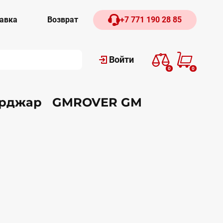
авка
Возврат
+7 771 190 28 85
Войти
0
0
 Урджар GMROVER GM