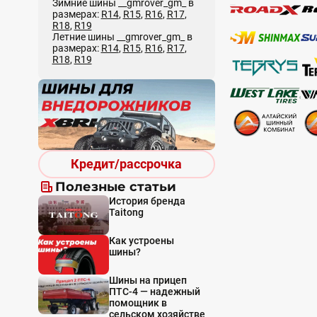
Зимние шины __gmrover_gm_ в
размерах:
R14
,
R15
,
R16
,
R17
,
R18
,
R19
Летние шины __gmrover_gm_ в
размерах:
R14
,
R15
,
R16
,
R17
,
R18
,
R19
Кредит/рассрочка
Полезные статьи
История бренда
Taitong
Как устроены
шины?
Шины на прицеп
ПТС-4 — надежный
помощник в
сельском хозяйстве