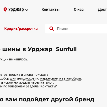
Урджар
Контакты
О нас
Дост
Кредит/рассрочка
 шины в Урджар Sunfull
кции не нашлось.
етры поиска и снова поискать.
подбор
шин
или
дисков
по
марке своего автомобиля
.
йти искомую модель через
каталог
.
ми по телефонам раздела "
Контакты
"
 вам подойдет другой бренд