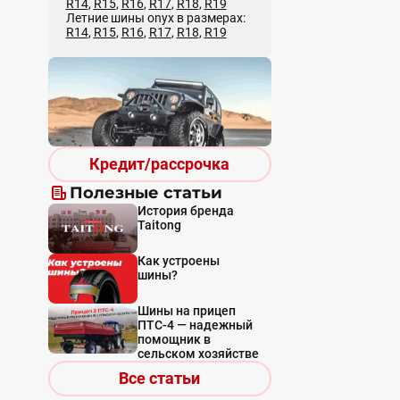
R14
,
R15
,
R16
,
R17
,
R18
,
R19
Летние шины onyx в размерах:
R14
,
R15
,
R16
,
R17
,
R18
,
R19
Кредит/рассрочка
Полезные статьи
История бренда
Taitong
Как устроены
шины?
Шины на прицеп
ПТС-4 — надежный
помощник в
сельском хозяйстве
Все статьи