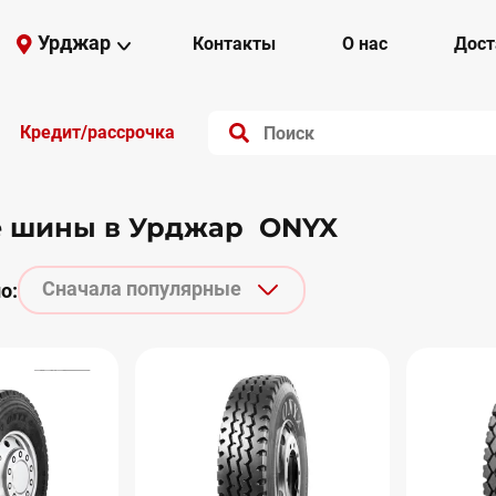
Урджар
Контакты
О нас
Дост
Кредит/рассрочка
е шины в Урджар ONYX
Сначала популярные
о: