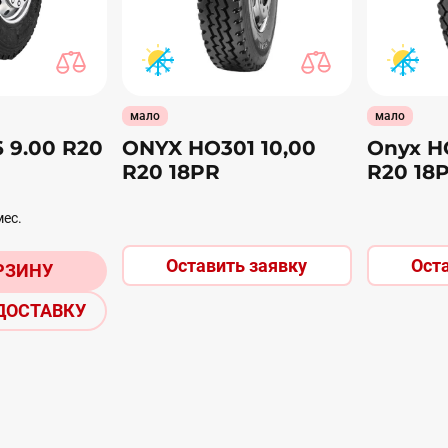
мало
мало
 9.00 R20
ONYX HO301 10,00
Onyx H
R20 18PR
R20 18
мес.
Оставить заявку
Ост
РЗИНУ
ДОСТАВКУ