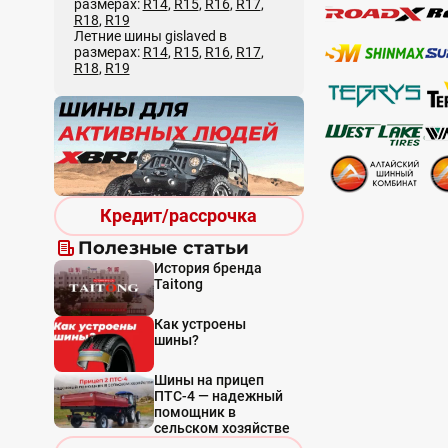
размерах:
R14
,
R15
,
R16
,
R17
,
R18
,
R19
Летние шины gislaved в
размерах:
R14
,
R15
,
R16
,
R17
,
R18
,
R19
Кредит/рассрочка
Полезные статьи
История бренда
Taitong
Как устроены
шины?
Шины на прицеп
ПТС-4 — надежный
помощник в
сельском хозяйстве