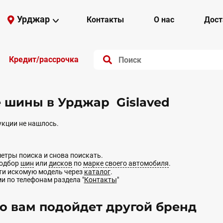
Урджар
Контакты
О нас
Дост
Кредит/рассрочка
 шины в Урджар Gislaved
кции не нашлось.
етры поиска и снова поискать.
подбор
шин
или
дисков
по
марке своего автомобиля
.
йти искомую модель через
каталог
.
ми по телефонам раздела "
Контакты
"
 вам подойдет другой бренд