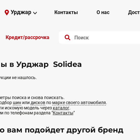
Урджар
Контакты
О нас
Дост
Кредит/рассрочка
 в Урджар Solidea
кции не нашлось.
етры поиска и снова поискать.
подбор
шин
или
дисков
по
марке своего автомобиля
.
йти искомую модель через
каталог
.
ми по телефонам раздела "
Контакты
"
 вам подойдет другой бренд