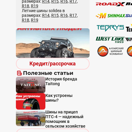
размерах:
R14
,
R15
,
R16
,
R17
,
R18
,
R19
Летние шины solidea в
размерах:
R14
,
R15
,
R16
,
R17
,
R18
,
R19
Кредит/рассрочка
Полезные статьи
История бренда
Taitong
Как устроены
шины?
Шины на прицеп
ПТС-4 — надежный
помощник в
сельском хозяйстве