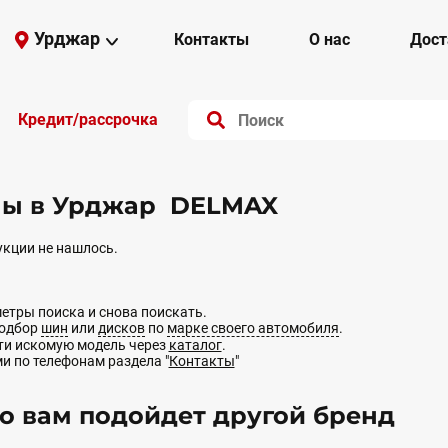
Урджар
Контакты
О нас
Дост
Кредит/рассрочка
ы в Урджар DELMAX
кции не нашлось.
етры поиска и снова поискать.
подбор
шин
или
дисков
по
марке своего автомобиля
.
йти искомую модель через
каталог
.
ми по телефонам раздела "
Контакты
"
 вам подойдет другой бренд