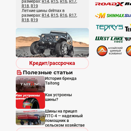
размерах:
R14
,
R15
,
R16
,
R17
,
R18
,
R19
Летние шины delmax в
размерах:
R14
,
R15
,
R16
,
R17
,
R18
,
R19
Кредит/рассрочка
Полезные статьи
История бренда
Taitong
Как устроены
шины?
Шины на прицеп
ПТС-4 — надежный
помощник в
сельском хозяйстве