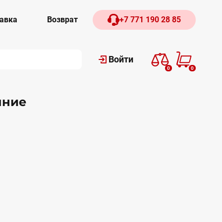
авка
Возврат
+7 771 190 28 85
Войти
0
0
мние