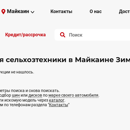
Майкаин
Контакты
О нас
Дост
Кредит/рассрочка
 сельхозтехники в Майкаине Зи
кции не нашлось.
етры поиска и снова поискать.
подбор
шин
или
дисков
по
марке своего автомобиля
.
йти искомую модель через
каталог
.
ми по телефонам раздела "
Контакты
"