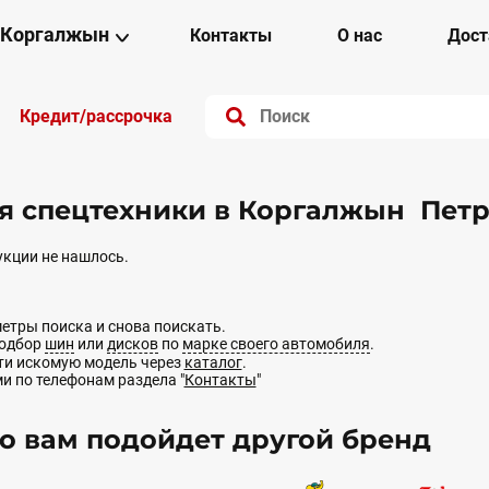
Коргалжын
Контакты
О нас
Дост
Кредит/рассрочка
я спецтехники в Коргалжын Пет
кции не нашлось.
етры поиска и снова поискать.
подбор
шин
или
дисков
по
марке своего автомобиля
.
йти искомую модель через
каталог
.
ми по телефонам раздела "
Контакты
"
 вам подойдет другой бренд