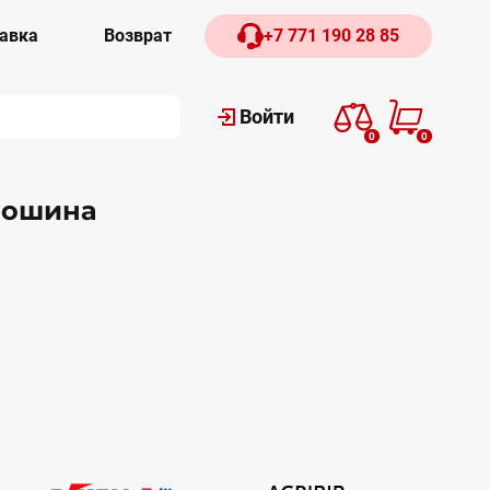
авка
Возврат
+7 771 190 28 85
Войти
0
0
рошина