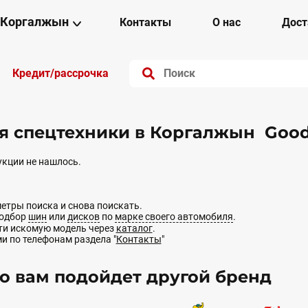
Коргалжын
Контакты
О нас
Дост
Кредит/рассрочка
 спецтехники в Коргалжын Good
кции не нашлось.
етры поиска и снова поискать.
подбор
шин
или
дисков
по
марке своего автомобиля
.
йти искомую модель через
каталог
.
ми по телефонам раздела "
Контакты
"
 вам подойдет другой бренд