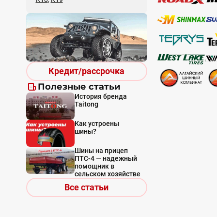
Кредит/рассрочка
Полезные статьи
История бренда
Taitong
Как устроены
шины?
Шины на прицеп
ПТС-4 — надежный
помощник в
сельском хозяйстве
Все статьи