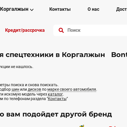
Коргалжын
Контакты
О нас
Дост
Кредит/рассрочка
 спецтехники в Коргалжын Bont
кции не нашлось.
етры поиска и снова поискать.
подбор
шин
или
дисков
по
марке своего автомобиля
.
йти искомую модель через
каталог
.
ми по телефонам раздела "
Контакты
"
 вам подойдет другой бренд