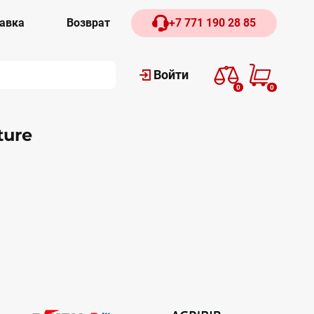
авка
Возврат
+7 771 190 28 85
Войти
0
0
ure