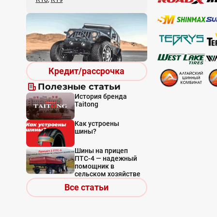
Кредит/рассрочка
Полезные статьи
История бренда
Taitong
Как устроены
шины?
Шины на прицеп
ПТС-4 — надежный
помощник в
сельском хозяйстве
Все статьи