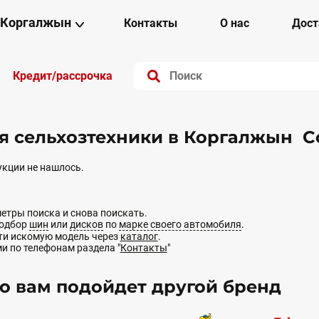
Коргалжын
Контакты
О нас
Дост
Кредит/рассрочка
 сельхозтехники в Коргалжын Co
кции не нашлось.
етры поиска и снова поискать.
подбор
шин
или
дисков
по
марке своего автомобиля
.
йти искомую модель через
каталог
.
ми по телефонам раздела "
Контакты
"
 вам подойдет другой бренд