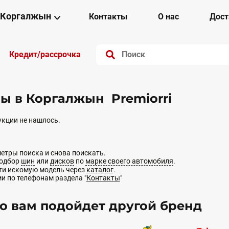
Коргалжын
Контакты
О нас
Дост
Кредит/рассрочка
 в Коргалжын Premiorri
кции не нашлось.
етры поиска и снова поискать.
подбор
шин
или
дисков
по
марке своего автомобиля
.
йти искомую модель через
каталог
.
ми по телефонам раздела "
Контакты
"
 вам подойдет другой бренд