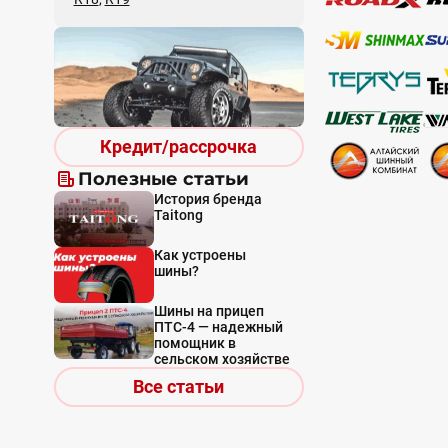
Кредит/рассрочка
Полезные статьи
История бренда
Taitong
Как устроены
шины?
Шины на прицеп
ПТС-4 — надежный
помощник в
сельском хозяйстве
Все статьи