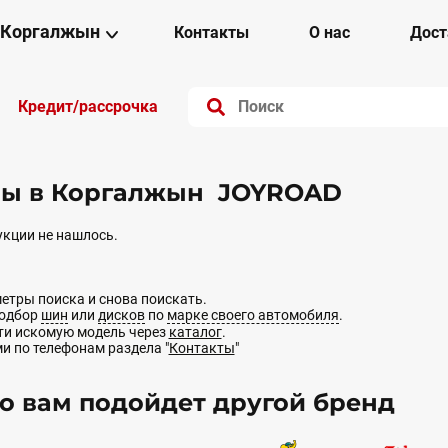
Коргалжын
Контакты
О нас
Дост
Кредит/рассрочка
ы в Коргалжын JOYROAD
кции не нашлось.
етры поиска и снова поискать.
подбор
шин
или
дисков
по
марке своего автомобиля
.
йти искомую модель через
каталог
.
ми по телефонам раздела "
Контакты
"
 вам подойдет другой бренд