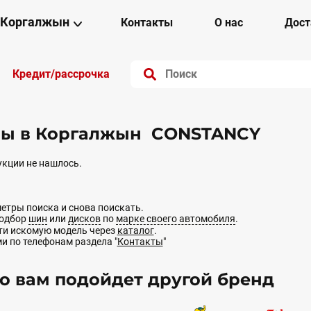
Коргалжын
Контакты
О нас
Дост
Кредит/рассрочка
ы в Коргалжын CONSTANCY
кции не нашлось.
етры поиска и снова поискать.
подбор
шин
или
дисков
по
марке своего автомобиля
.
йти искомую модель через
каталог
.
ми по телефонам раздела "
Контакты
"
 вам подойдет другой бренд