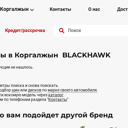
Коргалжын
Контакты
О нас
Дост
Кредит/рассрочка
ы в Коргалжын BLACKHAWK
кции не нашлось.
етры поиска и снова поискать.
подбор
шин
или
дисков
по
марке своего автомобиля
.
йти искомую модель через
каталог
.
ми по телефонам раздела "
Контакты
"
 вам подойдет другой бренд