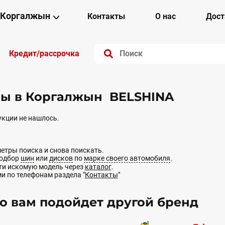
Коргалжын
Контакты
О нас
Дост
Кредит/рассрочка
ы в Коргалжын BELSHINA
кции не нашлось.
етры поиска и снова поискать.
подбор
шин
или
дисков
по
марке своего автомобиля
.
йти искомую модель через
каталог
.
ми по телефонам раздела "
Контакты
"
 вам подойдет другой бренд