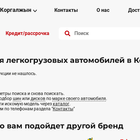
Коргалжын
Контакты
О нас
Дост
Кредит/рассрочка
 легкогрузовых автомобилей в 
кции не нашлось.
етры поиска и снова поискать.
подбор
шин
или
дисков
по
марке своего автомобиля
.
йти искомую модель через
каталог
.
ми по телефонам раздела "
Контакты
"
 вам подойдет другой бренд