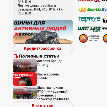
R18
,
R19
Летние шины roadhiker в
размерах:
R14
,
R15
,
R16
,
R17
,
R18
,
R19
Кредит/рассрочка
Полезные статьи
История бренда
Taitong
Как устроены
шины?
Шины на прицеп
ПТС-4 — надежный
помощник в
сельском хозяйстве
Все статьи