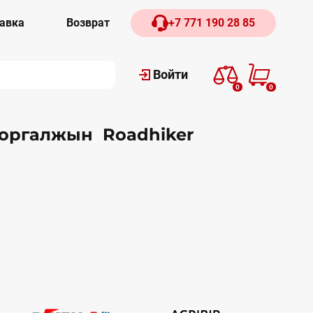
авка
Возврат
+7 771 190 28 85
Войти
0
0
Коргалжын Roadhiker