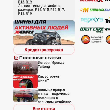
R18
,
R19
Летние шины grenlander в
размерах:
R14
,
R15
,
R16
,
R17
,
R18
,
R19
Кредит/рассрочка
Полезные статьи
История бренда
Taitong
Как устроены
шины?
Шины на прицеп
ПТС-4 — надежный
помощник в
сельском хозяйстве
Все статьи