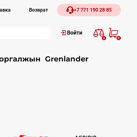
авка
Возврат
+7 771 190 28 85
Войти
0
0
Коргалжын Grenlander