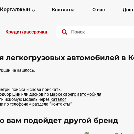
Коргалжын
Контакты
О нас
Дост
Кредит/рассрочка
 легкогрузовых автомобилей в 
кции не нашлось.
етры поиска и снова поискать.
подбор
шин
или
дисков
по
марке своего автомобиля
.
йти искомую модель через
каталог
.
ми по телефонам раздела "
Контакты
"
 вам подойдет другой бренд