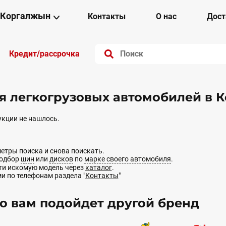
Коргалжын
Контакты
О нас
Дост
Кредит/рассрочка
я легкогрузовых автомобилей в 
кции не нашлось.
етры поиска и снова поискать.
подбор
шин
или
дисков
по
марке своего автомобиля
.
йти искомую модель через
каталог
.
ми по телефонам раздела "
Контакты
"
 вам подойдет другой бренд