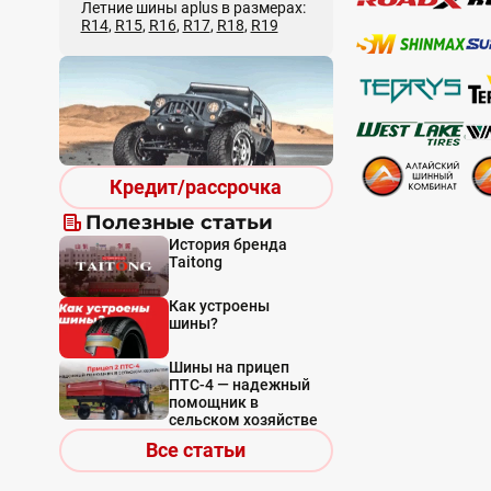
Летние шины aplus в размерах:
R14
,
R15
,
R16
,
R17
,
R18
,
R19
Кредит/рассрочка
Полезные статьи
История бренда
Taitong
Как устроены
шины?
Шины на прицеп
ПТС-4 — надежный
помощник в
сельском хозяйстве
Все статьи