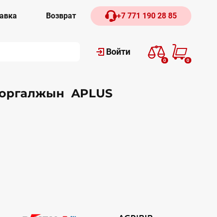
авка
Возврат
+7 771 190 28 85
Войти
0
0
Коргалжын APLUS