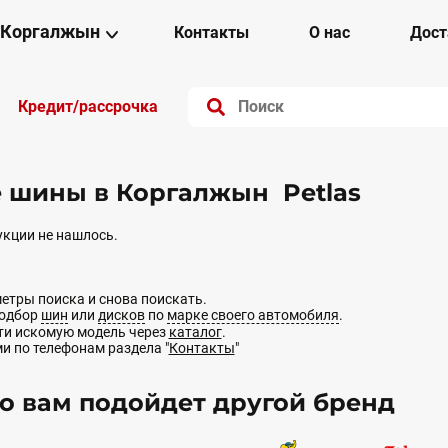
Коргалжын
Контакты
О нас
Дост
Кредит/рассрочка
 шины в Коргалжын Petlas
кции не нашлось.
етры поиска и снова поискать.
подбор
шин
или
дисков
по
марке своего автомобиля
.
йти искомую модель через
каталог
.
ми по телефонам раздела "
Контакты
"
 вам подойдет другой бренд