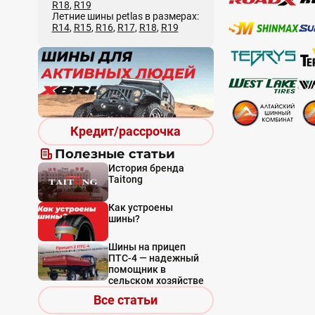
R18
,
R19
Летние шины petlas в размерах:
R14
,
R15
,
R16
,
R17
,
R18
,
R19
Кредит/рассрочка
Полезные статьи
История бренда
Taitong
Как устроены
шины?
Шины на прицеп
ПТС-4 — надежный
помощник в
сельском хозяйстве
Все статьи