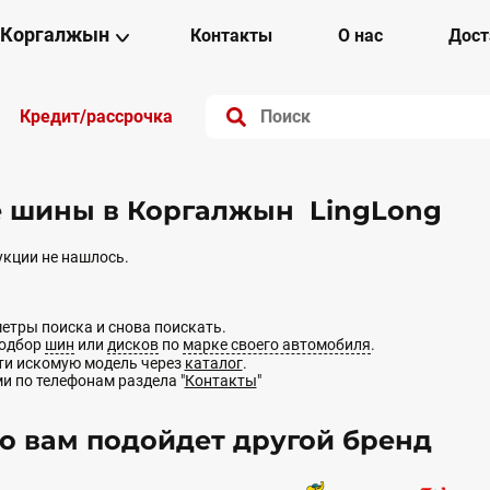
Коргалжын
Контакты
О нас
Дост
Кредит/рассрочка
е шины в Коргалжын LingLong
кции не нашлось.
етры поиска и снова поискать.
подбор
шин
или
дисков
по
марке своего автомобиля
.
йти искомую модель через
каталог
.
ми по телефонам раздела "
Контакты
"
 вам подойдет другой бренд