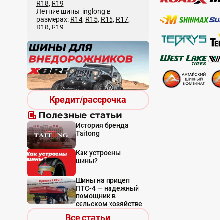
R18
,
R19
Летние шины linglong в
размерах:
R14
,
R15
,
R16
,
R17
,
R18
,
R19
Кредит/рассрочка
Полезные статьи
История бренда
Taitong
Как устроены
шины?
Шины на прицеп
ПТС-4 — надежный
помощник в
сельском хозяйстве
Все статьи