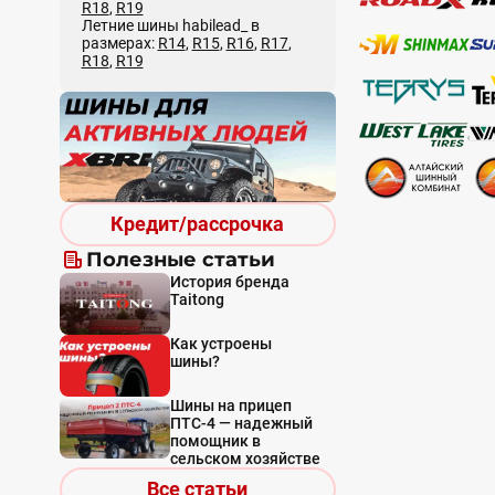
R18
,
R19
Летние шины habilead_ в
размерах:
R14
,
R15
,
R16
,
R17
,
R18
,
R19
Кредит/рассрочка
Полезные статьи
История бренда
Taitong
Как устроены
шины?
Шины на прицеп
ПТС-4 — надежный
помощник в
сельском хозяйстве
Все статьи