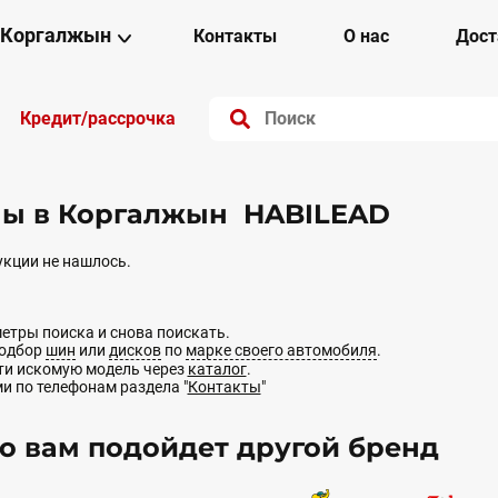
Коргалжын
Контакты
О нас
Дост
Кредит/рассрочка
ы в Коргалжын HABILEAD
кции не нашлось.
етры поиска и снова поискать.
подбор
шин
или
дисков
по
марке своего автомобиля
.
йти искомую модель через
каталог
.
ми по телефонам раздела "
Контакты
"
 вам подойдет другой бренд