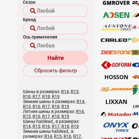
Сезон
Бренд
Ось применения
Найти
Сбросить фильтр
Шины в размерах:
R14
,
R15
,
R16
,
R17
,
R18
,
R19
Зимние шины в размерах:
R14
,
R15
,
R16
,
R17
,
R18
,
R19
Летние шины в размерах:
R14
,
R15
,
R16
,
R17
,
R18
,
R19
Шины habilead_ в размерах:
R14
,
R15
,
R16
,
R17
,
R18
,
R19
Зимние шины habilead_ в
размерах:
R14
,
R15
,
R16
,
R17
,