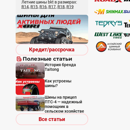
Летние шины bkt в размерах:
R14
,
R15
,
R16
,
R17
,
R18
,
R19
Кредит/рассрочка
Полезные статьи
История бренда
Taitong
Как устроены
шины?
Шины на прицеп
ПТС-4 — надежный
помощник в
сельском хозяйстве
Все статьи