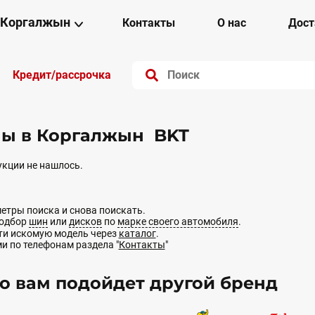
Коргалжын
Контакты
О нас
Дост
Кредит/рассрочка
ы в Коргалжын BKT
кции не нашлось.
етры поиска и снова поискать.
подбор
шин
или
дисков
по
марке своего автомобиля
.
йти искомую модель через
каталог
.
ми по телефонам раздела "
Контакты
"
 вам подойдет другой бренд