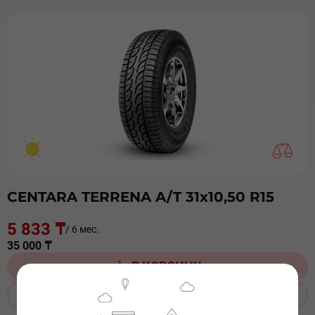
CENTARA TERRENA A/T 31х10,50 R15
5 833 ₸
/ 6 мес.
35 000 ₸
В КОРЗИНУ
ЗАКАЗАТЬ ДОСТАВКУ