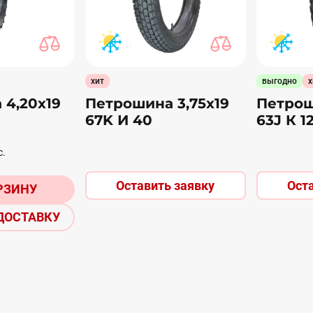
хит
выгодно
х
 4,20х19
Петрошина 3,75х19
Петрош
67K И 40
63J К 1
с.
Оставить заявку
Ост
РЗИНУ
ДОСТАВКУ