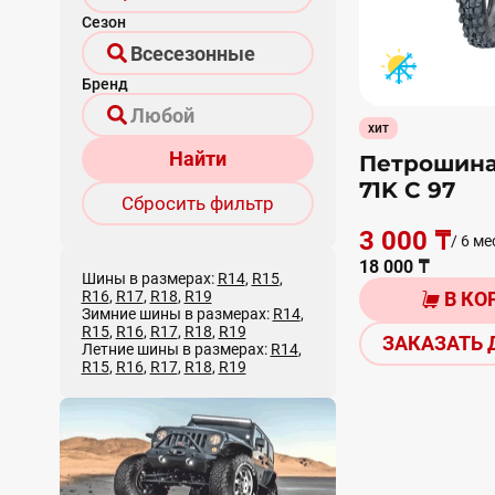
Сезон
Бренд
хит
Найти
Петрошина
71K С 97
Сбросить фильтр
3 000 ₸
/ 6 ме
18 000 ₸
Шины в размерах:
R14
,
R15
,
R16
,
R17
,
R18
,
R19
В КО
Зимние шины в размерах:
R14
,
R15
,
R16
,
R17
,
R18
,
R19
ЗАКАЗАТЬ 
Летние шины в размерах:
R14
,
R15
,
R16
,
R17
,
R18
,
R19